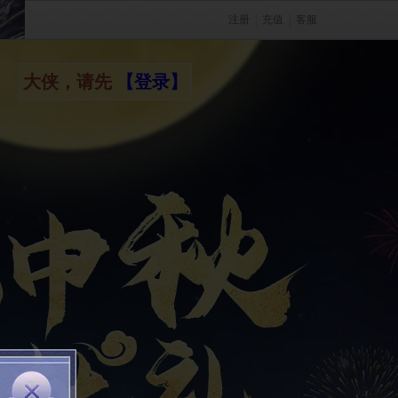
注册
充值
客服
大侠，请先 
【登录】